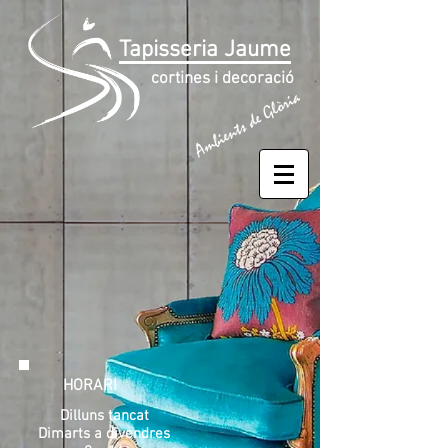
Tapisseria Jaume
cortines i decoració
HORARI
Dilluns tancat
Dimarts a divendres